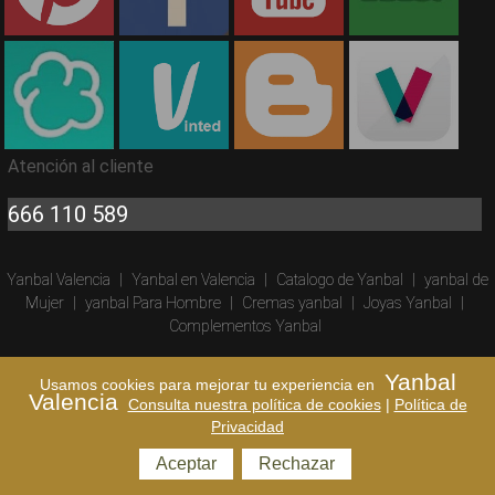
Atención al cliente
666 110 589
Yanbal Valencia
|
Yanbal en Valencia
|
Catalogo de Yanbal
|
yanbal de
Mujer
|
yanbal Para Hombre
|
Cremas yanbal
|
Joyas Yanbal
|
Complementos Yanbal
Yanbal Gandia
|
Yanbal Denia
|
Yanbal Castellon
|
yanbal Ibiza
|
Yanbal
Usamos cookies para mejorar tu experiencia en
Yanbal Madrid
|
Yanbal Barcelona
|
Yanbal Logroño
|
Yanbal
Valencia
Consulta nuestra política de cookies
|
Política de
Albacete
Privacidad
Aceptar
Rechazar