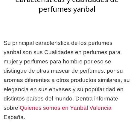
perfumes yanbal
PERFUMES YANBAL EN Logroño hacer
sus pedidos
Su principal característica de los perfumes
yanbal son sus Cualidades en perfumes para
mujer y perfumes para hombre por eso se
distingue de otras mascar de perfumes, por su
En Perfumes Yanbal en Logroño tu puedes
aromas diferentes a otros productos similares, su
hacer tu pedido desde La superfucie de usuario
elegancia en sus envases y su popularidad en
de la lista y direcciones, tambien puedes acceder
distintos países del mundo. Dentra informate
y consultar el
catalogo yanbal
que le permite
sobre
Quienes somos en Yanbal Valencia
información i Visualizacion de la linea de
España.
perfumes, como podemos hacer nuestros
pedidos. Ideal para: Los que buscan donde