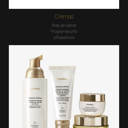
Cremas
Área de cliente
Programas pRc
pRcasanova