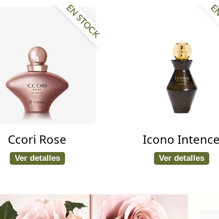
EN STOCK
EN
Ccori Rose
Icono Intenc
Ver detalles
Ver detalles