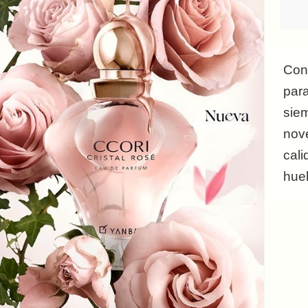
Con
para
siem
nov
cali
huel